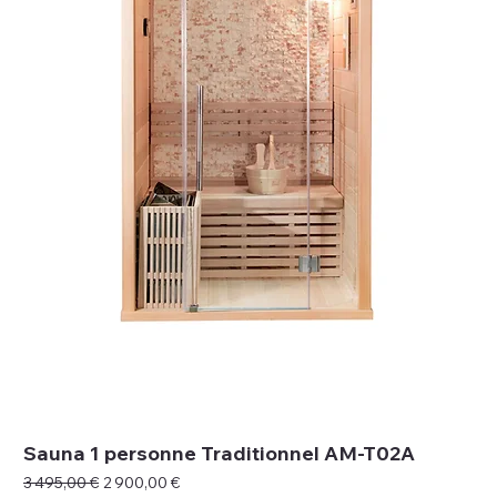
Sauna 1 personne Traditionnel AM-T02A
Prix original
Prix promotionnel
3 495,00 €
2 900,00 €