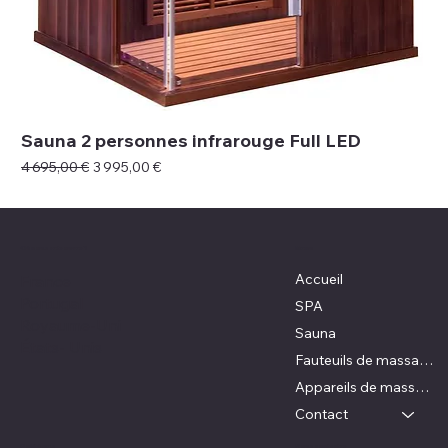
Sauna 2 personnes infrarouge Full LED
Prix original
Prix promotionnel
4 695,00 €
3 995,00 €
Où nous retrouver ?
Menu
Accueil
France
Portugal
SPA
Royaume-Uni
Sauna
États- Unis
Fauteuils de massage
Appareils de massage
Contact
Nous contacter
Politiques