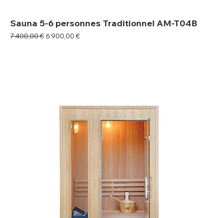
Sauna 5-6 personnes Traditionnel AM-T04B
Prix original
Prix promotionnel
7 400,00 €
6 900,00 €