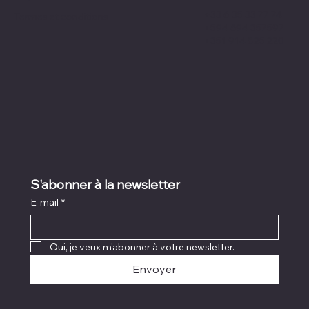
+33 6 35 33 77 74
Termes et conditions
+594 694 357597
+351 914 825 220
S'abonner à la newsletter
E-mail
*
Oui, je veux m'abonner à votre newsletter.
Envoyer