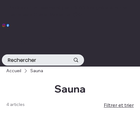
Profitez d’un paiement jusqu’à 60 fois grâce à notre
partenaire Crédit Moderne. 💳✨
Connexion
Accueil
Sauna
Sauna
4 articles
Filtrer et trier