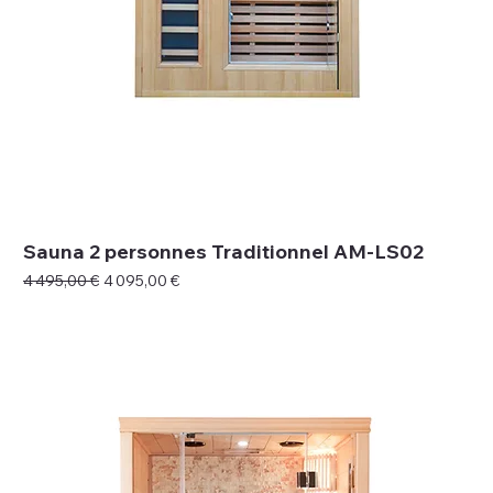
Sauna 2 personnes Traditionnel AM-LS02
Prix original
Prix promotionnel
4 495,00 €
4 095,00 €