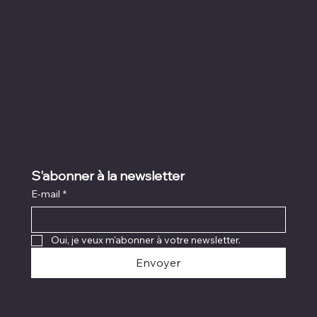
+33 6 35 33 77 74
Termes et conditions
+594 694 357597
+351 914 825 220
S'abonner à la newsletter
E-mail
*
Oui, je veux m'abonner à votre newsletter.
Envoyer