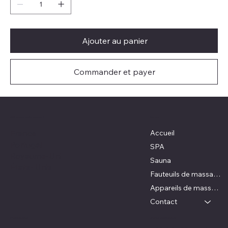
Ajouter au panier
Commander et payer
Où nous retrouver ?
Menu
Accueil
France
Portugal
SPA
Royaume-Uni
Sauna
États- Unis
Fauteuils de massage
Appareils de massage
Contact
Nous contacter
Politiques