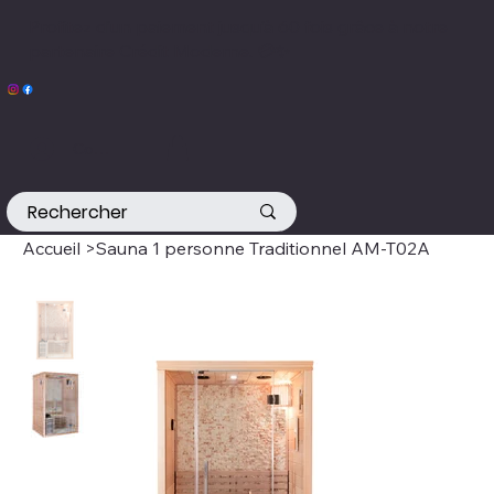
Profitez d’un paiement jusqu’à 60 fois grâce à notre
partenaire Crédit Moderne. 💳✨
Connexion
Accueil
>
Sauna 1 personne Traditionnel AM-T02A