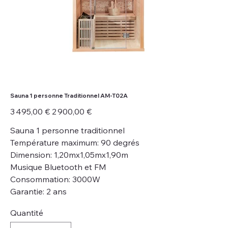
Sauna 1 personne Traditionnel AM-T02A
Prix
Prix
3 495,00 €
2 900,00 €
d’origine
promotionnel
Sauna 1 personne traditionnel
Température maximum: 90 degrés
Dimension: 1,20mx1,05mx1,90m
Musique Bluetooth et FM
Consommation: 3000W
Garantie: 2 ans
Quantité