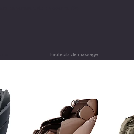
notre partenaire Crédit Moderne. 💳✨
una
Fauteuils de massage