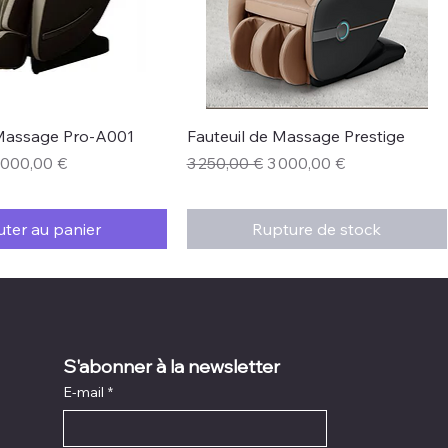
perçu rapide
Aperçu rapide
 Massage Pro-A001
Fauteuil de Massage Prestige
rix promotionnel
Prix original
Prix promotionnel
 000,00 €
3 250,00 €
3 000,00 €
uter au panier
Rupture de stock
S'abonner à la newsletter
E-mail
*