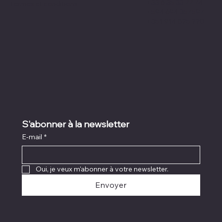
+33 6 35 33 77 74
Termes et conditions
+594 694 357597
+351 914 825 220
S'abonner à la newsletter
E-mail
*
Oui, je veux m'abonner à votre newsletter.
Envoyer