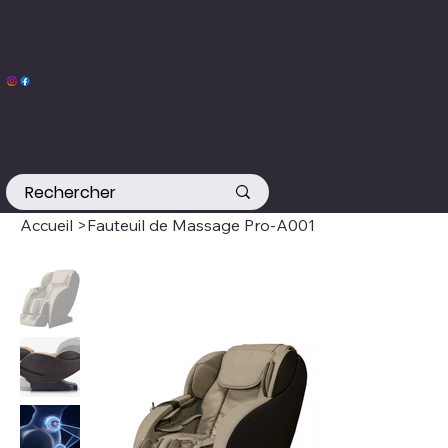
Profitez d’un paiement jusqu’à 60 fois grâce à notre
partenaire Crédit Moderne. 💳✨
Connexion
Accueil
>
Fauteuil de Massage Pro-A001