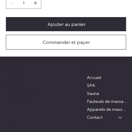
Ajouter au panier
Commander et payer
Où nous retrouver ?
Menu
Accueil
France
Portugal
SPA
Royaume-Uni
Sauna
États- Unis
Fauteuils de massage
Appareils de massage
Contact
Nous contacter
Politiques