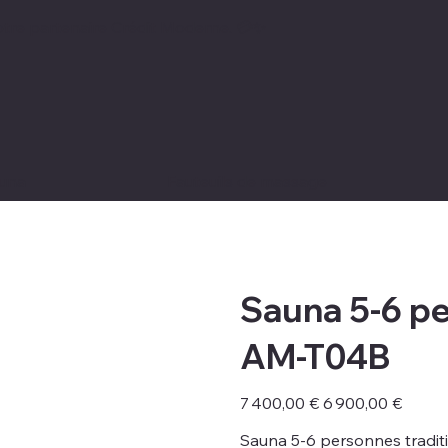
notre partenaire Crédit Moderne. 💳✨
una
Fauteuils de massage
Sauna 5-6 pe
AM-T04B
Prix
Prix
7 400,00 €
6 900,00 €
d’origine
promotionnel
Sauna 5-6 personnes tradit