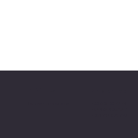
Politiques
Nous contacter
+33 6 35 33 77 74
Termes et conditions
+594 694 357597
+351 914 825 220