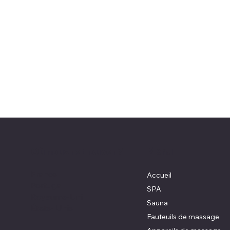
Menu
Où nous retrouver ?
France
Accueil
Portugal
SPA
Royaume-Uni
Sauna
États- Unis
Fauteuils de massage