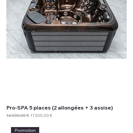
Pro-SPA 5 places (2 allongées + 3 assise)
Prix original
Prix promotionnel
14 000,00 €
11 500,00 €
Promotion