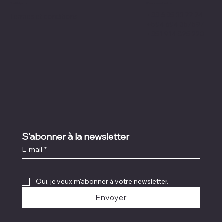
Nous contacter
Politiques
+33 6 35 33 77 74
Termes et conditions
+594 694 357597
+351 914 825 220
S'abonner à la newsletter
E-mail
*
Oui, je veux m'abonner à votre newsletter.
Envoyer