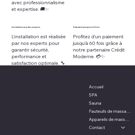
avec professionnalisme
et expertise. 🚚✨
Installation par des experts
Paiement jusqu'en 60 fois
L’installation est réalisée
Profitez d’un paiement
par nos experts pour
jusqu’à 60 fois grâce à
garantir sécurité,
notre partenaire Crédit
performance et
Moderne. 💳✨
satisfaction optimale. 🔧
✨
Où nous retrouver ?
Menu
Accueil
France
Portugal
SPA
Royaume-Uni
Sauna
États- Unis
Fauteuils de massage
Appareils de massage
Contact