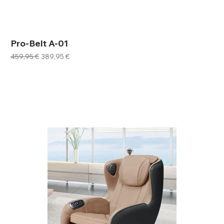
Pro-Belt A-01
Prix original
Prix promotionnel
459,95 €
389,95 €