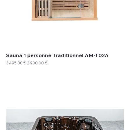
Sauna 1 personne Traditionnel AM-T02A
Prix original
Prix promotionnel
3 495,00 €
2 900,00 €