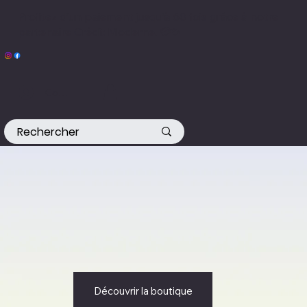
All Massages le pro du SPA
Profitez d’un paiement jusqu’à 60 fois grâce à notre
partenaire Crédit Moderne. 💳✨
Connexion
Découvrir la boutique